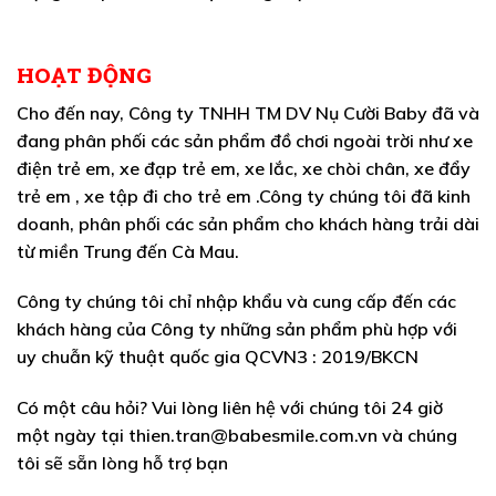
HOẠT ĐỘNG
Cho đến nay,
Công ty TNHH TM DV Nụ Cười Baby
đã và
đang phân phối các sản phẩm đồ chơi ngoài trời như xe
điện trẻ em, xe đạp trẻ em, xe lắc, xe chòi chân, xe đẩy
trẻ em , xe tập đi cho trẻ em .Công ty chúng tôi đã kinh
doanh, phân phối các sản phẩm cho khách hàng trải dài
từ miền Trung đến Cà Mau.
Công ty chúng tôi chỉ nhập khẩu và cung cấp đến các
khách hàng của Công ty những sản phẩm phù hợp với
uy chuẫn kỹ thuật quốc gia QCVN3 : 2019/BKCN
Có một câu hỏi? Vui lòng liên hệ với chúng tôi 24 giờ
một ngày tại thien.tran@babesmile
.com.vn
và chúng
tôi sẽ sẵn lòng hỗ trợ bạn