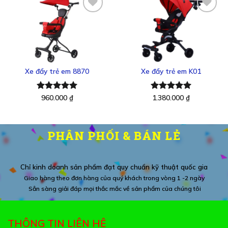
Thêm
Thêm
vào
vào
yêu
yêu
thích
thích
Xe đẩy trẻ em 8870
Xe đẩy trẻ em K01
Được xếp
960.000
₫
Được xếp
1.380.000
₫
hạng
5.00
hạng
5.00
5 sao
5 sao
PHÂN PHỐI & BÁN LẺ
Chỉ kinh doanh sản phẩm đạt quy chuẩn kỹ thuật quốc gia
Giao hàng theo đơn hàng của quý khách trong vòng 1 -2 ngày
Sẳn sàng giải đáp mọi thắc mắc về sản phẩm của chúng tôi
THÔNG TIN LIÊN HỆ