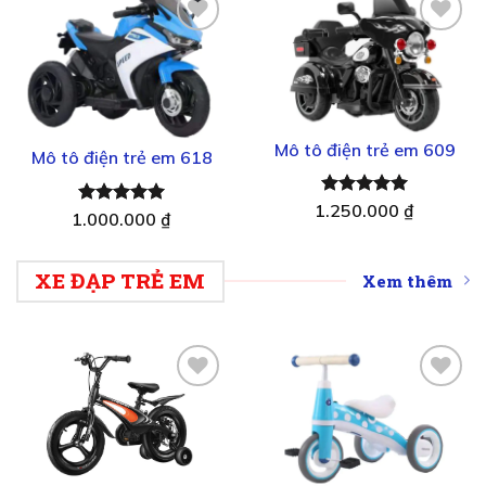
Thêm
Thêm
vào
vào
yêu
yêu
thích
thích
Mô tô điện trẻ em 609
Mô tô điện trẻ em 618
1.250.000
Được xếp
₫
1.000.000
Được xếp
₫
hạng
5.00
hạng
5.00
5 sao
5 sao
XE ĐẠP TRẺ EM
Xem thêm
Thêm
Thêm
vào
vào
yêu
yêu