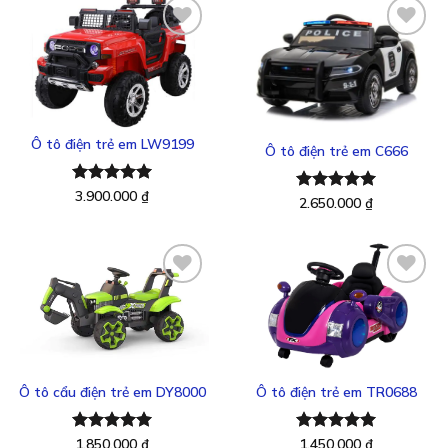
Thêm
Thêm
vào
vào
yêu
yêu
thích
thích
Ô tô điện trẻ em LW9199
Ô tô điện trẻ em C666
Được xếp
3.900.000
₫
Được xếp
2.650.000
₫
hạng
5.00
hạng
5.00
5 sao
5 sao
Thêm
Thêm
vào
vào
yêu
yêu
thích
thích
Ô tô cẩu điện trẻ em DY8000
Ô tô điện trẻ em TR0688
Được xếp
1.850.000
₫
Được xếp
1.450.000
₫