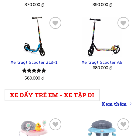
Được xếp
370.000
₫
Được xếp
390.000
₫
hạng
5.00
hạng
5.00
5 sao
5 sao
Thêm
Thêm
vào
vào
yêu
yêu
thích
thích
Xe trượt Scooter 218-1
Xe trượt Scooter A5
680.000
₫
Được xếp
580.000
₫
hạng
5.00
5 sao
XE ĐẨY TRẺ EM - XE TẬP ĐI
Xem thêm