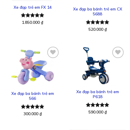
thích
thích
Xe đạp trẻ em FX 14
Xe đạp ba bánh trẻ em CX
5688
Được xếp
1.850.000
₫
hạng
5.00
Được xếp
520.000
₫
5 sao
hạng
5.00
5 sao
Thêm
Thêm
vào
vào
yêu
yêu
thích
thích
Xe đạp ba bánh trẻ em
Xe đạp ba bánh trẻ em
P618
566
Được xếp
590.000
₫
Được xếp
300.000
₫
hạng
5.00
hạng
5.00
5 sao
5 sao