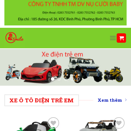
Chuyển
đến
nội
dung
XE Ô TÔ ĐIỆN TRẺ EM
Xem thêm