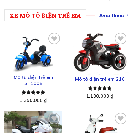
hạng
5.00
hạng
5.00
5 sao
5 sao
XE MÔ TÔ ĐIỆN TRẺ EM
Xem thêm
Thêm
Thêm
vào
vào
yêu
yêu
thích
thích
Mô tô điện trẻ em
Mô tô điện trẻ em 216
ST1008
1.100.000
Được xếp
₫
1.350.000
Được xếp
₫
hạng
4.86
hạng
5.00
5 sao
5 sao