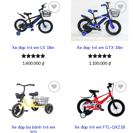
Thêm
Thêm
vào
vào
yêu
yêu
thích
thích
Xe đạp trẻ em LS 18in
Xe đạp trẻ em GTX 18in
Được xếp
1.400.000
₫
Được xếp
1.100.000
₫
hạng
5.00
hạng
5.00
5 sao
5 sao
Thêm
Thêm
vào
vào
yêu
yêu
thích
thích
Xe đạp trẻ em FTL-QXZ18
Xe đạp ba bánh trẻ em
303