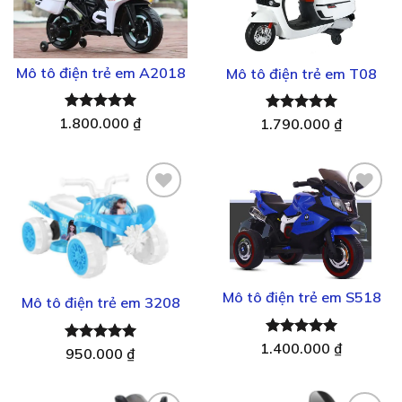
Thêm
Thêm
vào
vào
yêu
yêu
thích
thích
Mô tô điện trẻ em A2018
Mô tô điện trẻ em T08
1.800.000
Được xếp
₫
1.790.000
Được xếp
₫
hạng
5.00
hạng
5.00
5 sao
5 sao
Thêm
Thêm
vào
vào
yêu
yêu
thích
thích
Mô tô điện trẻ em S518
Mô tô điện trẻ em 3208
1.400.000
Được xếp
₫
Được xếp
950.000
₫
hạng
5.00
hạng
5.00
5 sao
5 sao