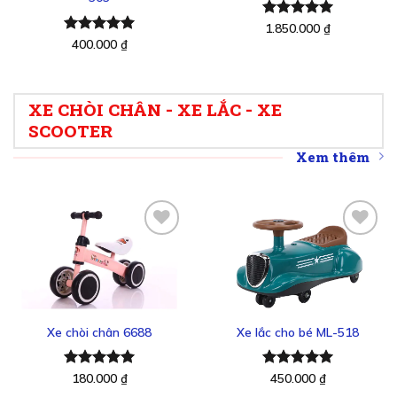
Được xếp
1.850.000
₫
hạng
5.00
Được xếp
400.000
₫
5 sao
hạng
5.00
5 sao
XE CHÒI CHÂN - XE LẮC - XE
SCOOTER
Xem thêm
Thêm
Thêm
vào
vào
yêu
yêu
thích
thích
Xe chòi chân 6688
Xe lắc cho bé ML-518
Được xếp
180.000
₫
Được xếp
450.000
₫
hạng
5.00
hạng
5.00