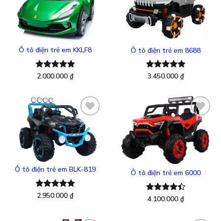
Thêm
Thêm
vào
vào
yêu
yêu
thích
thích
Ô tô điện trẻ em KKLF8
Ô tô điện trẻ em 8688
Được xếp
2.000.000
₫
Được xếp
3.450.000
₫
hạng
5.00
hạng
5.00
5 sao
5 sao
Thêm
Thêm
vào
vào
yêu
yêu
thích
thích
Ô tô điện trẻ em BLK-819
Ô tô điện trẻ em 6000
Được xếp
2.950.000
₫
Được xếp
4.100.000
₫
hạng
5.00
hạng
4.43
5 sao
5 sao