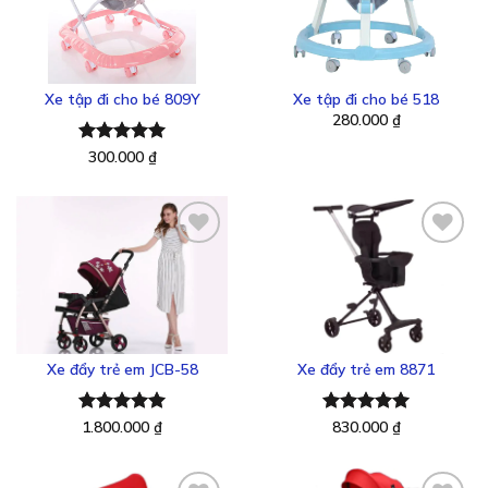
Thêm
Thêm
vào
vào
yêu
yêu
thích
thích
Xe tập đi cho bé 809Y
Xe tập đi cho bé 518
280.000
₫
Được xếp
300.000
₫
hạng
5.00
5 sao
Thêm
Thêm
vào
vào
yêu
yêu
thích
thích
Xe đẩy trẻ em JCB-58
Xe đẩy trẻ em 8871
Được xếp
1.800.000
₫
Được xếp
830.000
₫
hạng
5.00
hạng
5.00
5 sao
5 sao