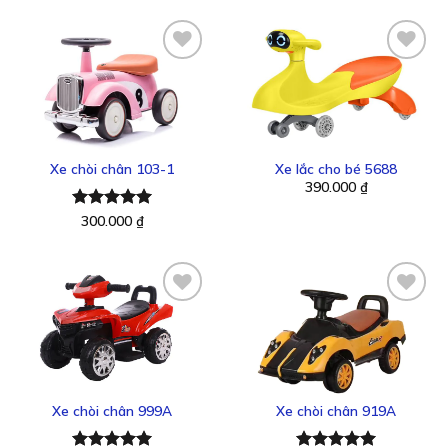
5 sao
5 sao
Thêm
Thêm
vào
vào
yêu
yêu
thích
thích
Xe chòi chân 103-1
Xe lắc cho bé 5688
390.000
₫
Được xếp
300.000
₫
hạng
5.00
5 sao
Thêm
Thêm
vào
vào
yêu
yêu
thích
thích
Xe chòi chân 999A
Xe chòi chân 919A