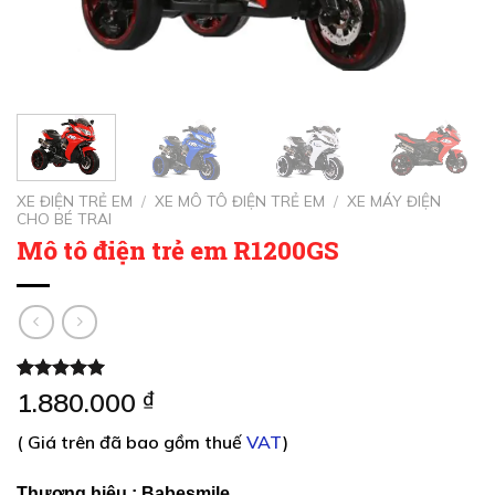
XE ĐIỆN TRẺ EM
/
XE MÔ TÔ ĐIỆN TRẺ EM
/
XE MÁY ĐIỆN
CHO BÉ TRAI
Mô tô điện trẻ em R1200GS
5.00
2
trên 5
1.880.000
₫
dựa trên
đánh giá
( Giá trên đã bao gồm thuế
VAT
)
Thương hiệu :
Babesmile