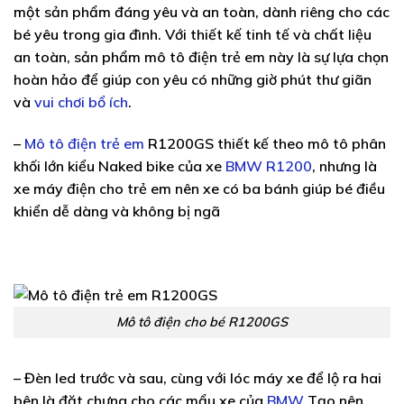
một sản phẩm đáng yêu và an toàn, dành riêng cho các
bé yêu trong gia đình. Với thiết kế tinh tế và chất liệu
an toàn, sản phẩm mô tô điện trẻ em này là sự lựa chọn
hoàn hảo để giúp con yêu có những giờ phút thư giãn
và
vui chơi bổ ích
.
–
Mô tô điện trẻ em
R1200GS thiết kế theo mô tô phân
khối lớn kiểu Naked bike của xe
BMW R1200
, nhưng là
xe máy điện cho trẻ em nên xe có ba bánh giúp bé điều
khiển dễ dàng và không bị ngã
Mô tô điện cho bé R1200GS
– Đèn led trước và sau, cùng với lóc máy xe để lộ ra hai
bên là đặt chưng cho các mẩu xe của
BMW
Tạo nên