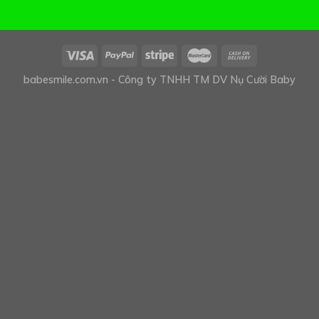
babesmile.com.vn - Công ty TNHH TM DV Nụ Cười Baby