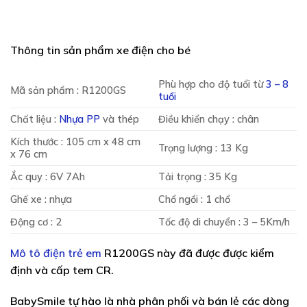
Thông tin sản phẩm xe điện cho bé
Phù hợp cho độ tuổi từ
3 – 8
Mã sản phẩm : R1200GS
tuổi
Chất liệu :
Nhựa PP
và thép
Điều khiển chạy : chân
Kích thước : 105 cm x 48 cm
Trọng lượng : 13 Kg
x 76 cm
Ắc quy : 6V 7Ah
Tải trọng : 35 Kg
Ghế xe : nhựa
Chổ ngồi : 1 chổ
Động cơ : 2
Tốc độ di chuyển : 3 – 5Km/h
Mô tô điện trẻ em
R1200GS này đã được được kiểm
định và cấp tem CR.
BabySmile tự hào là nhà phân phối và bán lẻ các dòng