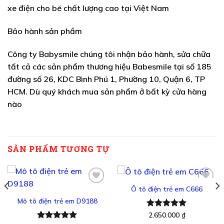
xe điện cho bé chất lượng cao tại Việt Nam
Bảo hành sản phầm
Công ty Babysmile chúng tôi nhận bảo hành, sửa chữa
tất cả các sản phẩm thương hiệu Babesmile tại số 185
đường số 26, KDC Bình Phú 1, Phường 10, Quận 6, TP
HCM. Dù quý khách mua sản phẩm ở bất kỳ cửa hàng
nào
SẢN PHẨM TƯƠNG TỰ
Ô tô điện trẻ em C666
Mô tô điện trẻ em D9188
Thêm
Thêm
vào
vào
Được xếp
2.650.000
₫
yêu
yêu
hạng
5.00