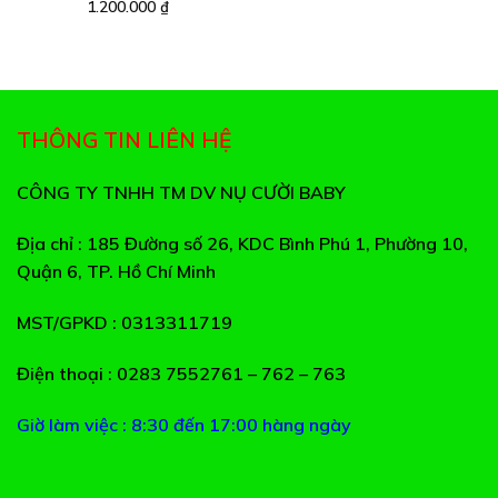
Được xếp
1.200.000
₫
thích
thích
5 sao
hạng
5.00
5 sao
THÔNG TIN LIÊN HỆ
CÔNG TY TNHH TM DV NỤ CƯỜI BABY
Địa chỉ
: 185 Đường số 26, KDC Bình Phú 1, Phường 10,
Quận 6, TP. Hồ Chí Minh
MST/GPKD
: 0313311719
Điện thoại
: 0283 7552761 – 762 – 763
Giờ làm việc : 8:30 đến 17:00 hàng ngày