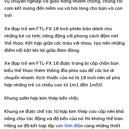
vụ chuyên nghiệp và giao hàng nhanh chóng, chúng tôi
cam kết mang đến niềm vui và hài lòng cho bạn và con
trẻ!
Xe đạp trẻ em FTL-FX 18 Inch
phiên bản dành cho
những bé cá tính, năng động với phong cách đậm nét
thể thao. Kết hợp giữa các màu với nhau, tạo nên những
điểm nổi bật khi lái giữa đám đông.
Xe đạp trẻ em
FTL-FX 18
được trang bị cắp chắn bùn
kiểu thể thao thêm thắng đĩa phía sau để các bé di
chuyển nhanh. Kích thước của nó là 18 inch nên sẽ phù
hợp những trẻ có chiều cao từ 1m1 đến 1m50.
Khung sườn hợp kim thép bền chắc
Khung xe được chế tác từ hợp kim thép cao cấp nên khả
năng chịu tác động và độ bền của nó thì không thể bàn.
Hãng xe đã kết hợp lớp
sơn tĩnh điệ
n cùng những thiết