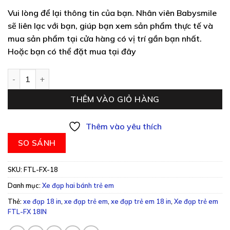
Vui lòng để lại thông tin của bạn. Nhân viên Babysmile
sẽ liên lạc với bạn, giúp bạn xem sản phẩm thực tế và
mua sản phẩm tại cửa hàng có vị trí gần bạn nhất.
Hoặc bạn có thể đặt mua tại đây
Xe đạp trẻ em FTL-FX 18 số lượng
THÊM VÀO GIỎ HÀNG
Thêm vào yêu thích
SO SÁNH
SKU:
FTL-FX-18
Danh mục:
Xe đạp hai bánh trẻ em
Thẻ:
xe đạp 18 in
,
xe đạp trẻ em
,
xe đạp trẻ em 18 in
,
Xe đạp trẻ em
FTL-FX 18IN