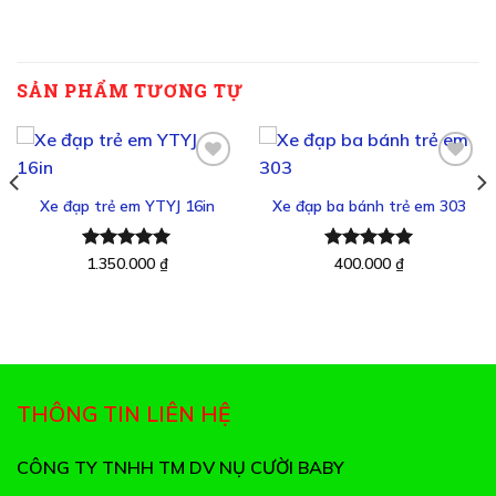
SẢN PHẨM TƯƠNG TỰ
Xe đạp trẻ em YTYJ 16in
Xe đạp ba bánh trẻ em 303
Thêm
Thêm
vào
vào
yêu
yêu
Được xếp
1.350.000
₫
Được xếp
400.000
₫
thích
thích
hạng
5.00
hạng
5.00
5 sao
5 sao
THÔNG TIN LIÊN HỆ
CÔNG TY TNHH TM DV NỤ CƯỜI BABY