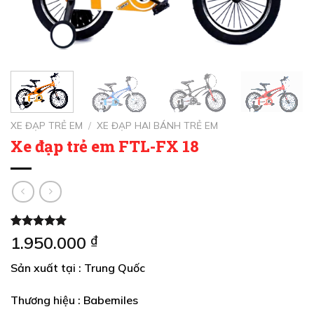
XE ĐẠP TRẺ EM
/
XE ĐẠP HAI BÁNH TRẺ EM
Xe đạp trẻ em FTL-FX 18
5.00
2
trên 5
1.950.000
₫
dựa trên
đánh giá
Sản xuất tại : Trung Quốc
Thương hiệu : Babemiles