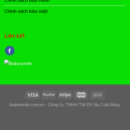
Chính sách bảo mật
Liên kết
babesmile.com.vn - Công ty TNHH TM DV Nụ Cười Baby