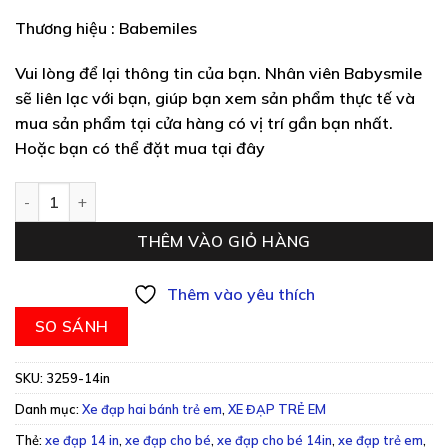
Thương hiệu : Babemiles
Vui lòng để lại thông tin của bạn. Nhân viên Babysmile
sẽ liên lạc với bạn, giúp bạn xem sản phẩm thực tế và
mua sản phẩm tại cửa hàng có vị trí gần bạn nhất.
Hoặc bạn có thể đặt mua tại đây
Xe đạp trẻ em 3259 14in số lượng
THÊM VÀO GIỎ HÀNG
Thêm vào yêu thích
SO SÁNH
SKU:
3259-14in
Danh mục:
Xe đạp hai bánh trẻ em
,
XE ĐẠP TRẺ EM
Thẻ:
xe đạp 14 in
,
xe đạp cho bé
,
xe đạp cho bé 14in
,
xe đạp trẻ em
,