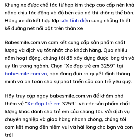
Khung xe được chế tác từ hợp kim thép cao cấp nên khả
năng chịu tác động và độ bền của nó thì không thể bàn.
Hãng xe đã kết hợp lớp
sơn tĩnh điệ
n cùng những thiết
kế đường nét nổi bật trên thân xe
Babesmile.com.vn cam kết cung cấp sản phẩm chất
lượng và dịch vụ tốt nhất cho khách hàng. Qua nhiều
năm hoạt động, chúng tôi đã xây dựng được lòng tin và
uy tín trong ngành. Chọn “Xe đạp trẻ em 3259” tại
babesmile.com.vn
, bạn đang đưa ra quyết định thông
minh và an toàn cho sự phát triển của con trẻ yêu quý.
Hãy truy cập ngay babesmile.com.vn để khám phá
thêm về “
Xe đạp trẻ em
3259
“. và các sản phẩm chất
lượng khác dành cho trẻ em của chúng tôi. Với dịch vụ
chuyên nghiệp và giao hàng nhanh chóng, chúng tôi
cam kết mang đến niềm vui và hài lòng cho bạn và con
trẻ!