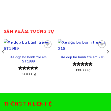
SẢN PHẨM TƯƠNG TỰ
Xe đạp ba bánh trẻ em
Xe đạp ba bánh trẻ em 218
Thêm
Thêm
ST1999
vào
vào
yêu
yêu
Được xếp
390.000
₫
thích
thích
hạng
5.00
Được xếp
390.000
₫
5 sao
hạng
5.00
5 sao
THÔNG TIN LIÊN HỆ