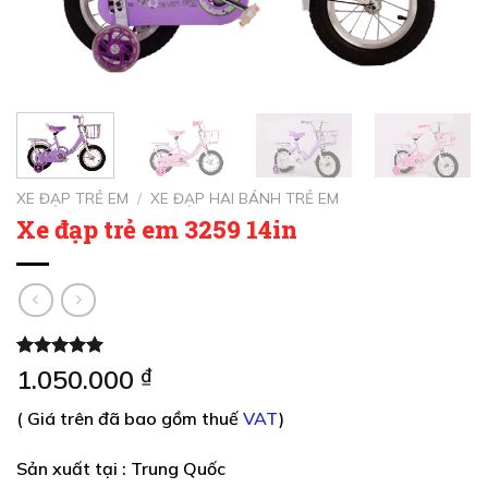
XE ĐẠP TRẺ EM
/
XE ĐẠP HAI BÁNH TRẺ EM
Xe đạp trẻ em 3259 14in
5.00
1
trên 5
1.050.000
₫
dựa trên
đánh giá
( Giá trên đã bao gồm thuế
VAT
)
Sản xuất tại : Trung Quốc