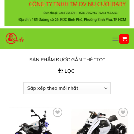
Chuyển
đến
nội
dung
SẢN PHẨM ĐƯỢC GẮN THẺ “TO”
LỌC
Thêm
Thêm