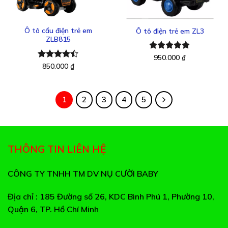
yêu
yêu
thích
thích
Ô tô cẩu điện trẻ em
Ô tô điện trẻ em ZL3
ZLB815
Được xếp
950.000
₫
hạng
5.00
Được xếp
850.000
₫
5 sao
hạng
4.43
5 sao
1
2
3
4
5
THÔNG TIN LIÊN HỆ
CÔNG TY TNHH TM DV NỤ CƯỜI BABY
Địa chỉ
: 185 Đường số 26, KDC Bình Phú 1, Phường 10,
Quận 6, TP. Hồ Chí Minh