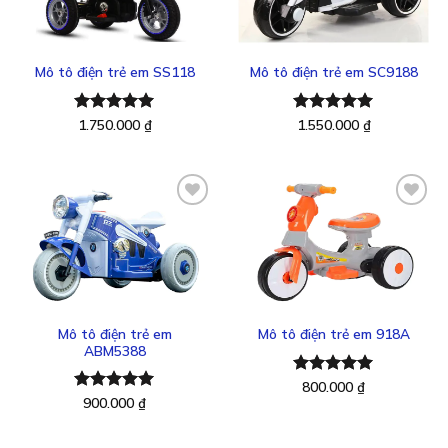
vào
vào
yêu
yêu
thích
thích
Mô tô điện trẻ em SS118
Mô tô điện trẻ em SC9188
Được xếp
1.750.000
₫
Được xếp
1.550.000
₫
hạng
5.00
hạng
5.00
5 sao
5 sao
Thêm
Thêm
vào
vào
yêu
yêu
thích
thích
Mô tô điện trẻ em
Mô tô điện trẻ em 918A
ABM5388
Được xếp
800.000
₫
hạng
5.00
Được xếp
900.000
₫
5 sao
hạng
5.00
5 sao