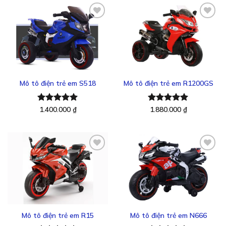
Thêm
Thêm
vào
vào
yêu
yêu
thích
thích
Mô tô điện trẻ em S518
Mô tô điện trẻ em R1200GS
Được xếp
1.400.000
₫
Được xếp
1.880.000
₫
hạng
5.00
hạng
5.00
5 sao
5 sao
Thêm
Thêm
vào
vào
yêu
yêu
thích
thích
Mô tô điện trẻ em R15
Mô tô điện trẻ em N666