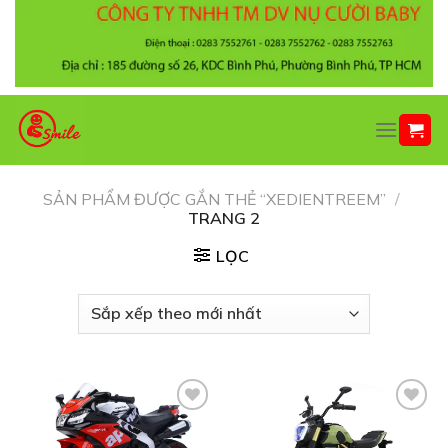
Chuyển
đến
nội
dung
SẢN PHẨM ĐƯỢC GẮN THẺ “XEDIENTREEM”
/
TRANG 2
LỌC