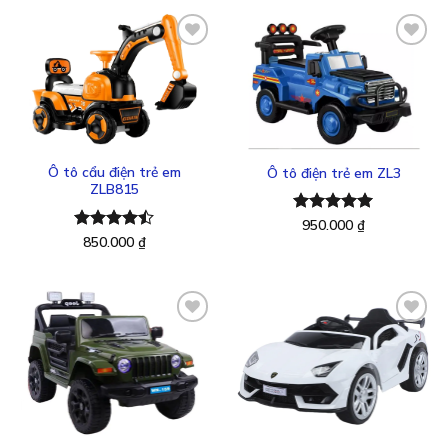
Thêm
Thêm
vào
vào
yêu
yêu
thích
thích
Ô tô cẩu điện trẻ em
Ô tô điện trẻ em ZL3
ZLB815
Được xếp
950.000
₫
hạng
5.00
Được xếp
850.000
₫
5 sao
hạng
4.43
5 sao
Thêm
Thêm
vào
vào
yêu
yêu
thích
thích