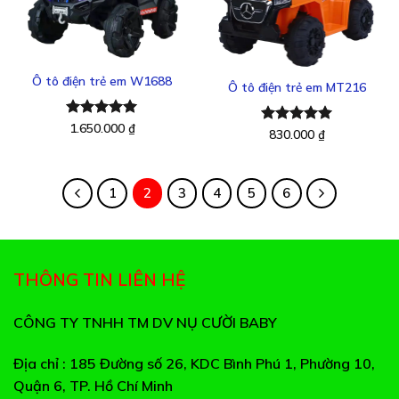
Thêm
Thêm
vào
vào
yêu
yêu
thích
thích
Ô tô điện trẻ em W1688
Ô tô điện trẻ em MT216
Được xếp
1.650.000
₫
Được xếp
830.000
₫
hạng
5.00
hạng
5.00
5 sao
5 sao
1
2
3
4
5
6
THÔNG TIN LIÊN HỆ
CÔNG TY TNHH TM DV NỤ CƯỜI BABY
Địa chỉ
: 185 Đường số 26, KDC Bình Phú 1, Phường 10,
Quận 6, TP. Hồ Chí Minh