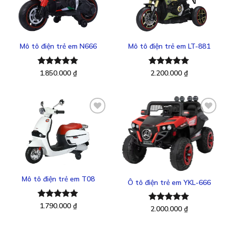
Thêm
Thêm
vào
vào
yêu
yêu
thích
thích
Mô tô điện trẻ em N666
Mô tô điện trẻ em LT-881
Được xếp
1.850.000
₫
Được xếp
2.200.000
₫
hạng
5.00
hạng
5.00
5 sao
5 sao
Thêm
Thêm
vào
vào
yêu
yêu
thích
thích
Mô tô điện trẻ em T08
Ô tô điện trẻ em YKL-666
Được xếp
1.790.000
₫
Được xếp
2.000.000
₫
hạng
5.00
hạng
5.00
5 sao
5 sao