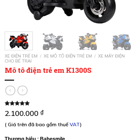
XE ĐIỆN TRẺ EM
/
XE MÔ TÔ ĐIỆN TRẺ EM
/
XE MÁY ĐIỆN
CHO BÉ TRAI
Mô tô điện trẻ em K1300S
5.00
1
trên 5
2.100.000
₫
dựa trên
đánh giá
( Giá trên đã bao gồm thuế
VAT
)
Thương hiệu :
Babesmile