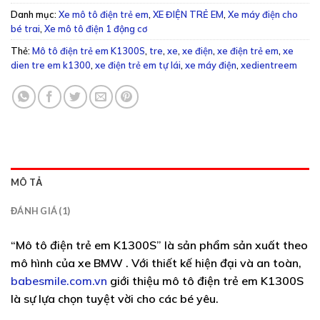
Danh mục:
Xe mô tô điện trẻ em
,
XE ĐIỆN TRẺ EM
,
Xe máy điện cho
bé trai
,
Xe mô tô điện 1 động cơ
Thẻ:
Mô tô điện trẻ em K1300S
,
tre
,
xe
,
xe điện
,
xe điện trẻ em
,
xe
dien tre em k1300
,
xe điện trẻ em tự lái
,
xe máy điện
,
xedientreem
MÔ TẢ
ĐÁNH GIÁ (1)
“Mô tô điện trẻ em K1300S” là sản phẩm sản xuất theo
mô hình của xe BMW . Với thiết kế hiện đại và an toàn,
babesmile.com.vn
giới thiệu mô tô điện trẻ em K1300S
là sự lựa chọn tuyệt vời cho các bé yêu.