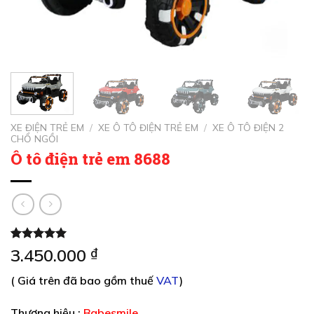
XE ĐIỆN TRẺ EM
/
XE Ô TÔ ĐIỆN TRẺ EM
/
XE Ô TÔ ĐIỆN 2
CHỔ NGỒI
Ô tô điện trẻ em 8688
5.00
4
trên 5
3.450.000
₫
dựa trên
đánh giá
( Giá trên đã bao gồm thuế
VAT
)
Thương hiệu :
Babesmile