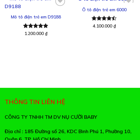
Ô tô điện trẻ em 6000
Mô tô điện trẻ em D9188
Thêm
Thêm
vào
vào
Được xếp
4.100.000
₫
yêu
yêu
hạng
4.43
Được xếp
1.200.000
₫
thích
thích
5 sao
hạng
5.00
5 sao
THÔNG TIN LIÊN HỆ
CÔNG TY TNHH TM DV NỤ CƯỜI BABY
Địa chỉ
: 185 Đường số 26, KDC Bình Phú 1, Phường 10,
Quận 6, TP. Hồ Chí Minh