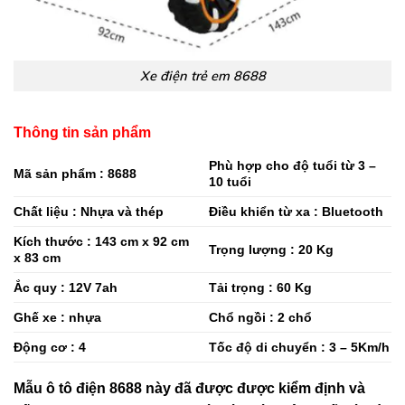
Xe điện trẻ em 8688
Thông tin sản phẩm
Phù hợp cho độ tuổi từ 3 –
Mã sản phẩm : 8688
10 tuổi
Chất liệu : Nhựa và thép
Điều khiển từ xa :
Bluetooth
Kích thước : 143 cm x 92 cm
Trọng lượng : 20 Kg
x 83 cm
Ắc quy : 12V 7ah
Tải trọng : 60 Kg
Ghế xe : nhựa
Chổ ngồi : 2 chổ
Động cơ : 4
Tốc độ di chuyển : 3 – 5Km/h
Mẫu ô tô điện 8688 này đã được được kiểm định và