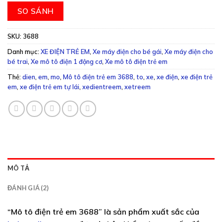
SO SÁNH
SKU:
3688
Danh mục:
XE ĐIỆN TRẺ EM
,
Xe máy điện cho bé gái
,
Xe máy điện cho
bé trai
,
Xe mô tô điện 1 động cơ
,
Xe mô tô điện trẻ em
Thẻ:
dien
,
em
,
mo
,
Mô tô điện trẻ em 3688
,
to
,
xe
,
xe điện
,
xe điện trẻ
em
,
xe điện trẻ em tự lái
,
xedientreem
,
xetreem
MÔ TẢ
ĐÁNH GIÁ (2)
“Mô tô điện trẻ em 3688” là sản phẩm xuất sắc của