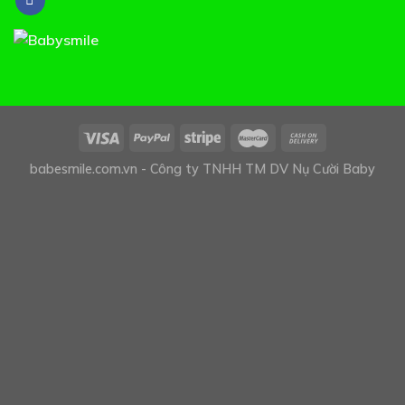
babesmile.com.vn - Công ty TNHH TM DV Nụ Cười Baby