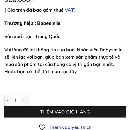
dựa trên
đánh giá
( Giá trên đã bao gồm thuế
VAT
)
Thương hiệu :
Babesmile
Sản xuất tại : Trung Quốc
Vui lòng để lại thông tin của bạn. Nhân viên Babysmile
sẽ liên lạc với bạn, giúp bạn xem sản phẩm thực tế và
mua sản phẩm tại cửa hàng có vị trí gần bạn nhất.
Hoặc bạn có thể đặt mua tại đây
Mô tô điện trẻ em 3688 số lượng
THÊM VÀO GIỎ HÀNG
Thêm vào yêu thích