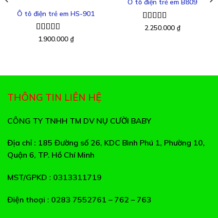
Ô tô điện trẻ em B809
Ô tô điện trẻ em HS-901
Thêm
Thêm
Được xếp
vào
vào
2.250.000
₫
yêu
yêu
hạng
5.00
5
Được xếp
1.900.000
₫
thích
thích
sao
hạng
5.00
5
sao
THÔNG TIN LIÊN HỆ
CÔNG TY TNHH TM DV NỤ CƯỜI BABY
Địa chỉ
: 185 Đường số 26, KDC Bình Phú 1, Phường 10,
Quận 6, TP. Hồ Chí Minh
MST/GPKD
: 0313311719
Điện thoại
: 0283 7552761 – 762 – 763